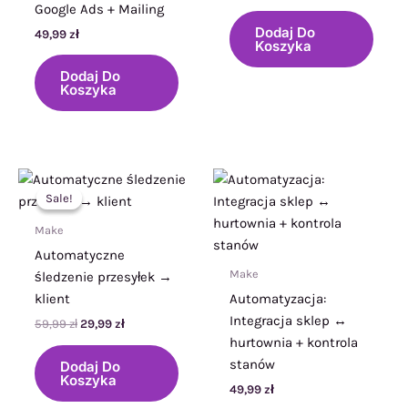
Google Ads + Mailing
Dodaj Do
49,99
zł
Koszyka
Dodaj Do
Koszyka
Sale!
Sale!
Make
Automatyczne
Make
śledzenie przesyłek →
klient
Automatyzacja:
Integracja sklep ↔
Pierwotna
Aktualna
59,99
zł
29,99
zł
cena
cena
hurtownia + kontrola
wynosiła:
wynosi:
stanów
Dodaj Do
59,99 zł.
29,99 zł.
Koszyka
49,99
zł