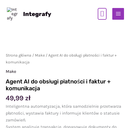
Przejdź
do
Integrafy
treści
Strona główna
/
Make
/ Agent AI do obsługi płatności i faktur +
komunikacja
Make
Agent AI do obsługi płatności i faktur +
komunikacja
49,99
zł
Inteligentna automatyzacja, która samodzielnie przetwarza
płatności, wystawia faktury i informuje klientów o statusie
zamówień.
System analizuje transakcje, dopasowuje dokumenty do