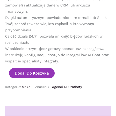
zamówień i aktualizuje dane w CRM lub arkuszu
finansowym.
Dzięki automatycznym powiadomieniom e-mail lub Slack
Twój zespół zawsze wie, kto zapłacił, a kto wymaga
przypomnienia.
Całość działa 24/7 i pozwala uniknąć błędów ludzkich w
rozliczeniach.
W pakiecie otrzymujesz gotowy scenariusz, szczegółową
instrukcję konfiguracji, dostęp do IntegraFlow AI Chat oraz
wsparcie specjalisty Integrafy.
ilość
Dodaj Do Koszyka
Agent
AI
do
Kategoria:
Make
Znaczniki:
Agenci AI
,
Czatboty
obsługi
płatności
i
faktur
Opis
+