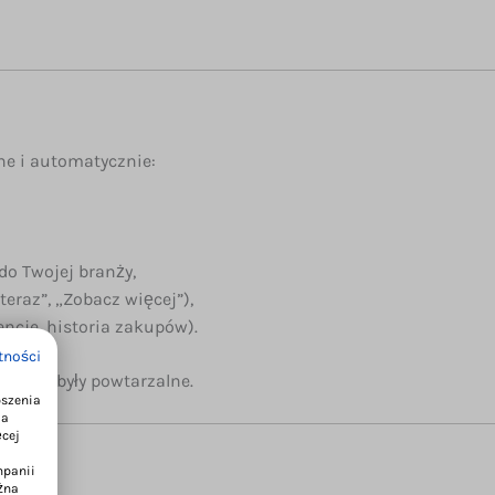
ane i automatycznie:
do Twojej branży,
teraz”, „Zobacz więcej”),
rencje, historia zakupów).
tności
ci nie były powtarzalne.
pszenia
ia
ęcej
mpanii
żna