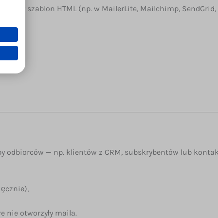
sjonalny szablon HTML (np. w MailerLite, Mailchimp, SendGrid,
 odbiorców — np. klientów z CRM, subskrybentów lub kontak
ęcznie),
 nie otworzyły maila.