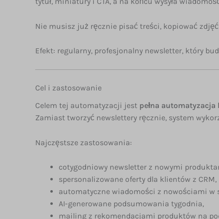
tytuł, miniatury i CTA, a na końcu wysyła wiadomoś
Nie musisz już ręcznie pisać treści, kopiować zdjęć
Efekt: regularny, profesjonalny newsletter, który b
Cel i zastosowanie
Celem tej automatyzacji jest
pełna automatyzacja 
Zamiast tworzyć newslettery ręcznie, system wykorz
Najczęstsze zastosowania:
cotygodniowy newsletter z nowymi produkta
spersonalizowane oferty dla klientów z CRM,
automatyczne wiadomości z nowościami w s
AI-generowane podsumowania tygodnia,
mailing z rekomendacjami produktów na pod