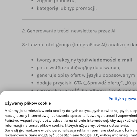
zdjęcie produktu,
kategorię lub typ promocji.
2. Generowanie treści newslettera przez AI
Sztuczna inteligencja (IntegraFlow AI) analizuje d
tworzy atrakcyjny
tytuł wiadomości e-mail
,
pisze wstęp zachęcający do otwarcia,
generuje opisy ofert w języku dopasowanym 
dodaje przyciski CTA („Sprawdź ofertę”, „Kup 
personalizuje treść dla odbiorcy (imię, prefe
Polityka prywa
Używamy plików cookie
Każdy newsletter ma inny styl — AI dba, by wiadomoś
Możemy je zamieścić w celu analizy danych dotyczących odwiedzających, ule
naszej strony internetowej, pokazania spersonalizowanych treści i zapewnien
Państwu wspaniałego doświadczenia na stronie internetowej. Aby uzyskać wi
informacji na temat plików cookie, których używamy, otwórz ustawienia.
3. Budowa szablonu e-maila
Dane są gromadzone w celu personalizacji reklam i pomiaru skuteczności ka
reklamowych. Dane mogą być udostępniane Google LLC, więcej informacji mo