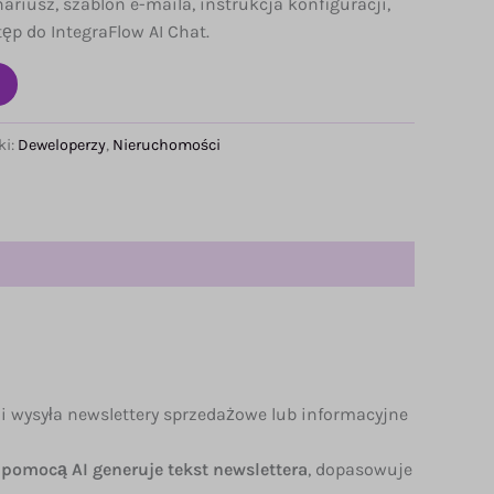
ariusz, szablon e-maila, instrukcja konfiguracji,
tęp do IntegraFlow AI Chat.
ki:
Deweloperzy
,
Nieruchomości
i wysyła newslettery sprzedażowe lub informacyjne
 pomocą AI generuje tekst newslettera
, dopasowuje