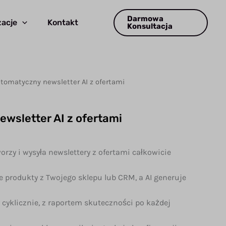
Darmowa
acje
Kontakt
Konsultacja
tomatyczny newsletter AI z ofertami
wsletter AI z ofertami
na
Aktualna
cena
orzy i wysyła newslettery z ofertami całkowicie
a:
wynosi:
39,99 zł.
 produkty z Twojego sklepu lub CRM, a AI generuje
y cyklicznie, z raportem skuteczności po każdej