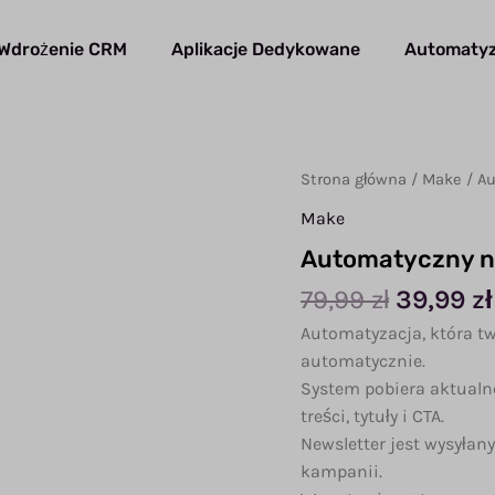
Wdrożenie CRM
Aplikacje Dedykowane
Automatyz
Strona główna
/
Make
/ Au
Make
Automatyczny ne
Pierwot
79,99
zł
39,99
zł
cena
Automatyzacja, która tw
wynosił
automatycznie.
79,99 zł.
System pobiera aktualne
treści, tytuły i CTA.
Newsletter jest wysyłan
kampanii.