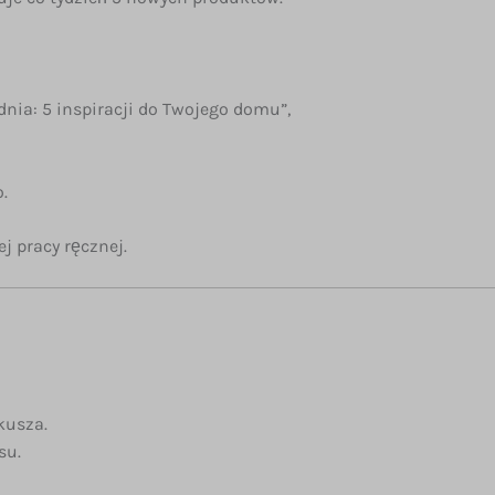
dnia: 5 inspiracji do Twojego domu”,
.
j pracy ręcznej.
kusza.
su.