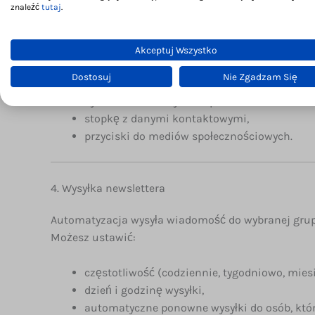
znaleźć
tutaj
.
System automatycznie łączy treść i grafiki w profe
marketingowym).
Każdy newsletter zawiera:
Akceptuj Wszystko
Dostosuj
Nie Zgadzam Się
logo Twojej firmy,
dynamiczne oferty z AI-opisami,
stopkę z danymi kontaktowymi,
przyciski do mediów społecznościowych.
4. Wysyłka newslettera
Automatyzacja wysyła wiadomość do wybranej grupy
Możesz ustawić:
częstotliwość (codziennie, tygodniowo, miesi
dzień i godzinę wysyłki,
automatyczne ponowne wysyłki do osób, które