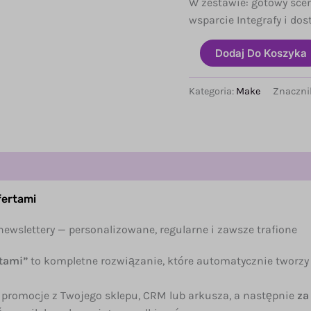
W zestawie: gotowy scen
wsparcie Integrafy i dos
ilość
Dodaj Do Koszyka
Automatyczny
newsletter
AI
Kategoria:
Make
Znaczni
z
ofertami
fertami
newslettery — personalizowane, regularne i zawsze trafione
rtami”
to kompletne rozwiązanie, które automatycznie tworzy 
b promocje z Twojego sklepu, CRM lub arkusza, a następnie
za