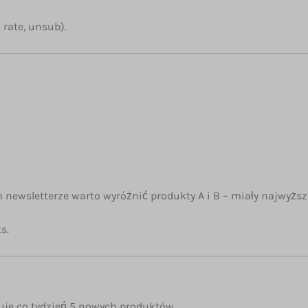
 rate, unsub).
newsletterze warto wyróżnić produkty A i B – miały najwyższ
s.
je co tydzień 5 nowych produktów.