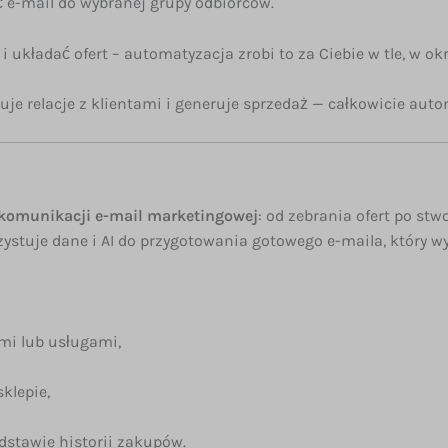
ć e-mail do wybranej grupy odbiorców.
 i układać ofert – automatyzacja zrobi to za Ciebie w tle, w o
uduje relacje z klientami i generuje sprzedaż — całkowicie aut
komunikacji e-mail marketingowej
: od zebrania ofert po stwo
ystuje dane i AI do przygotowania gotowego e-maila, który wyg
mi lub usługami,
klepie,
stawie historii zakupów.