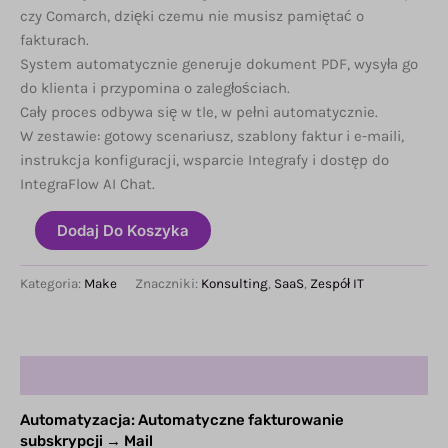
czy Comarch, dzięki czemu nie musisz pamiętać o
fakturach.
System automatycznie generuje dokument PDF, wysyła go
do klienta i przypomina o zaległościach.
Cały proces odbywa się w tle, w pełni automatycznie.
W zestawie: gotowy scenariusz, szablony faktur i e-maili,
instrukcja konfiguracji, wsparcie Integrafy i dostęp do
IntegraFlow AI Chat.
ilość
Dodaj Do Koszyka
Automatyczne
fakturowanie
subskrypcji
Kategoria:
Make
Znaczniki:
Konsulting
,
SaaS
,
Zespół IT
→
Mail
Opis
Automatyzacja: Automatyczne fakturowanie
subskrypcji → Mail