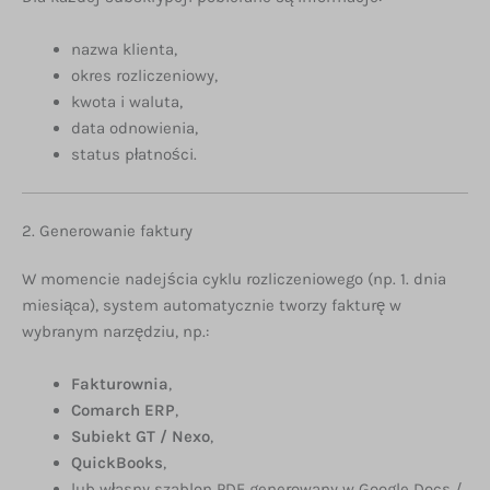
nazwa klienta,
okres rozliczeniowy,
kwota i waluta,
data odnowienia,
status płatności.
2. Generowanie faktury
W momencie nadejścia cyklu rozliczeniowego (np. 1. dnia
miesiąca), system automatycznie tworzy fakturę w
wybranym narzędziu, np.:
Fakturownia
,
Comarch ERP
,
Subiekt GT / Nexo
,
QuickBooks
,
lub własny szablon PDF generowany w Google Docs /