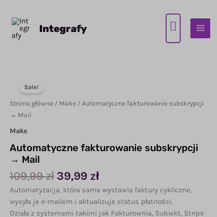
Przejdź
do
Integrafy
treści
Sale!
Strona główna
/
Make
/ Automatyczne fakturowanie subskrypcji
→ Mail
Make
Automatyczne fakturowanie subskrypcji
→ Mail
Pierwotna
Aktualna
109,99
zł
39,99
zł
cena
cena
Automatyzacja, która sama wystawia faktury cykliczne,
wynosiła:
wynosi:
wysyła je e-mailem i aktualizuje status płatności.
109,99 zł.
39,99 zł.
Działa z systemami takimi jak Fakturownia, Subiekt, Stripe