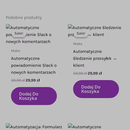
Podobne produkty
Sale!
Sale!
Sale!
Sale!
Make
Make
Automatyczne
Automatyczne
śledzenie przesyłek →
powiadomienie Slack o
klient
nowych komentarzach
Pierwotna
Aktualna
59,99
zł
29,99
zł
cena
cena
Pierwotna
Aktualna
39,99
zł
29,99
zł
wynosiła:
wynosi:
cena
cena
Dodaj Do
59,99 zł.
29,99 zł.
wynosiła:
wynosi:
Koszyka
Dodaj Do
39,99 zł.
29,99 zł.
Koszyka