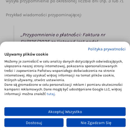
wysyła przypomnienie po określonej liczbie dni (np. 3 lub 7).
Przykład wiadomości przypominającej:
„Przypomnienie o płatności: Faktura nr
FV/1125/2025 za listopad jest nadal
nieopłacona.
Polityka prywatności
Używamy plików cookie
Prosimy o uregulowanie należności do
Możemy je zamieścić w celu analizy danych dotyczących odwiedzających,
20.11.2025 r. lub kontakt w razie
ulepszenia naszej strony internetowej, pokazania spersonalizowanych
problemów.”
treści i zapewnienia Państwu wspaniałego doświadczenia na stronie
internetowej. Aby uzyskać więcej informacji na temat plików cookie,
których używamy, otwórz ustawienia.
Dane są gromadzone w celu personalizacji reklam i pomiaru skuteczności
kampanii reklamowych. Dane mogą być udostępniane Google LLC, więcej
informacji można znaleźć
tutaj
.
5. Raportowanie i archiwizacja
Akceptuj Wszystko
Wszystkie wystawione faktury i statusy płatności są
Dostosuj
Nie Zgadzam Się
automatycznie zapisywane w: