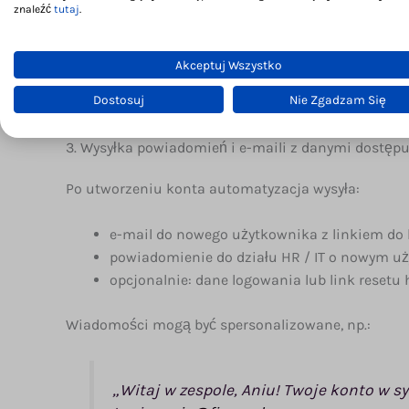
szkolenia (Moodle, TalentLMS, LearnWorlds),
znaleźć
tutaj
.
Twoja własna aplikacja lub portal (np. przez
Akceptuj Wszystko
System przypisuje użytkownikowi odpowiednią rolę
Dostosuj
Nie Zgadzam Się
3. Wysyłka powiadomień i e-maili z danymi dostęp
Po utworzeniu konta automatyzacja wysyła:
e-mail do nowego użytkownika z linkiem do 
powiadomienie do działu HR / IT o nowym u
opcjonalnie: dane logowania lub link resetu 
Wiadomości mogą być spersonalizowane, np.:
„Witaj w zespole, Aniu! Twoje konto w sy