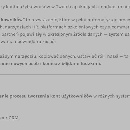
rzy konta użytkowników w Twoich aplikacjach i nadaje im o
ytkowników”
to rozwiązanie, które w pełni automatyzuje proc
ch, narzędziach HR, platformach szkoleniowych czy e-commer
ub partner) pojawi się w określonym źródle danych — system 
owania i powiadomi zespół.
dym narzędziu, kopiować danych, ustawiać ról i haseł — ta a
anie nowych osób i koniec z błędami ludzkimi.
anie procesu tworzenia kont użytkowników
w różnych system
za / CRM,