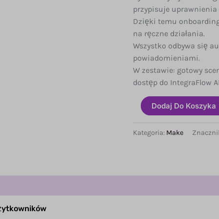
przypisuje uprawnienia 
Dzięki temu onboarding j
na ręczne działania.
Wszystko odbywa się au
powiadomieniami.
W zestawie: gotowy scena
dostęp do IntegraFlow AI
ilość
Dodaj Do Koszyka
Automatyczne
tworzenie
kont
Kategoria:
Make
Znaczni
użytkowników
użytkowników