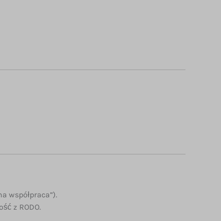
a współpraca”).
ość z RODO.