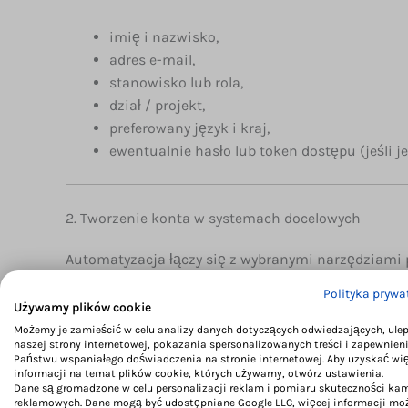
imię i nazwisko,
adres e-mail,
stanowisko lub rola,
dział / projekt,
preferowany język i kraj,
ewentualnie hasło lub token dostępu (jeśli 
2. Tworzenie konta w systemach docelowych
Automatyzacja łączy się z wybranymi narzędziami p
Możesz wskazać wiele aplikacji jednocześnie — np.:
Polityka prywa
Używamy plików cookie
CRM (Bitrix24, HubSpot, Zoho, Pipedrive),
Możemy je zamieścić w celu analizy danych dotyczących odwiedzających, ule
naszej strony internetowej, pokazania spersonalizowanych treści i zapewnien
komunikacja (Slack, Microsoft Teams, Discor
Państwu wspaniałego doświadczenia na stronie internetowej. Aby uzyskać wi
organizacja pracy (Trello, Asana, Notion),
informacji na temat plików cookie, których używamy, otwórz ustawienia.
Dane są gromadzone w celu personalizacji reklam i pomiaru skuteczności ka
poczta i biuro (Google Workspace, Microsoft 
reklamowych. Dane mogą być udostępniane Google LLC, więcej informacji mo