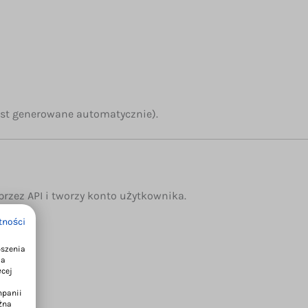
jest generowane automatycznie).
rzez API i tworzy konto użytkownika.
tności
pszenia
ia
d),
ęcej
mpanii
365),
żna