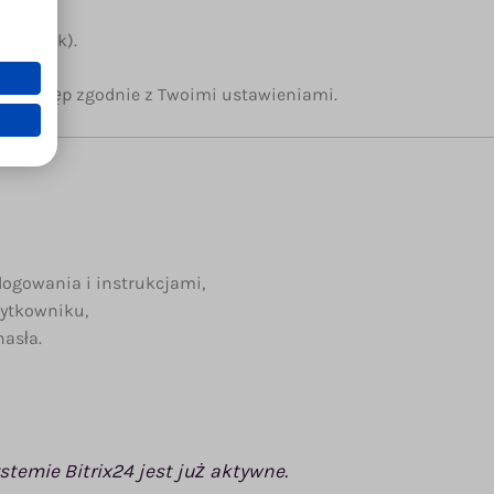
 webhook).
 i dostęp zgodnie z Twoimi ustawieniami.
u
logowania i instrukcjami,
żytkowniku,
hasła.
stemie Bitrix24 jest już aktywne.