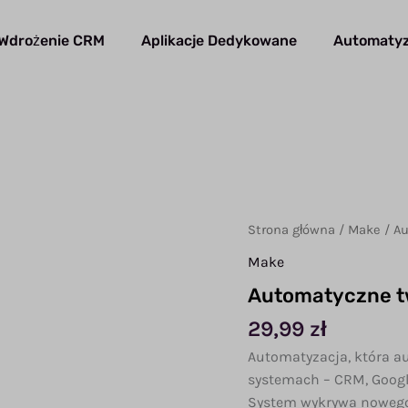
Wdrożenie CRM
Aplikacje Dedykowane
Automatyz
Strona główna
/
Make
/ A
Make
Automatyczne t
29,99
zł
Automatyzacja, która a
systemach – CRM, Google 
System wykrywa nowego 