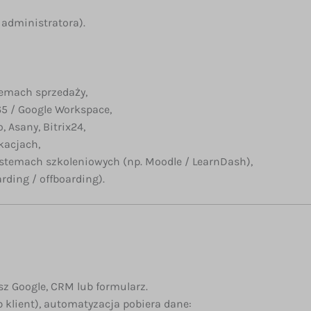
administratora).
emach sprzedaży,
65 / Google Workspace,
 Asany, Bitrix24,
kacjach,
temach szkoleniowych (np. Moodle / LearnDash),
ding / offboarding).
z Google, CRM lub formularz.
 klient), automatyzacja pobiera dane: