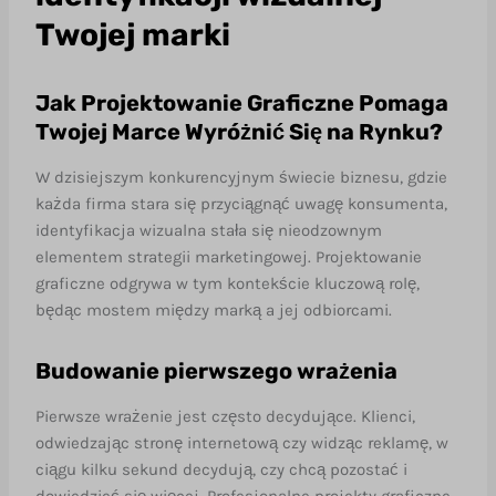
Budowanie pierwszego wrażenia
Twojej marki
Spójność wizualna
Jak Projektowanie Graficzne Pomaga
Wyróżnienie na tle konkurencji
Twojej Marce Wyróżnić Się na Rynku?
Zwiększenie konwersji
W dzisiejszym konkurencyjnym świecie biznesu, gdzie
Podsumowanie
każda firma stara się przyciągnąć uwagę konsumenta,
identyfikacja wizualna stała się nieodzownym
elementem strategii marketingowej. Projektowanie
graficzne odgrywa w tym kontekście kluczową rolę,
będąc mostem między marką a jej odbiorcami.
Budowanie pierwszego wrażenia
Pierwsze wrażenie jest często decydujące. Klienci,
odwiedzając stronę internetową czy widząc reklamę, w
ciągu kilku sekund decydują, czy chcą pozostać i