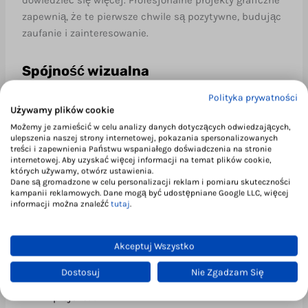
dowiedzieć się więcej. Profesjonalne projekty graficzne
zapewnią, że te pierwsze chwile są pozytywne, budując
zaufanie i zainteresowanie.
Spójność wizualna
Polityka prywatności
Spójna identyfikacja wizualna – od logo, przez
Używamy plików cookie
kolorystykę, po typografię – tworzy jednolity obraz.
Możemy je zamieścić w celu analizy danych dotyczących odwiedzających,
Dzięki temu klienci łatwiej rozpoznają i zapamiętują
ulepszenia naszej strony internetowej, pokazania spersonalizowanych
firmę, co przekłada się na lojalność i zwiększoną
treści i zapewnienia Państwu wspaniałego doświadczenia na stronie
internetowej. Aby uzyskać więcej informacji na temat plików cookie,
świadomość marki.
których używamy, otwórz ustawienia.
Dane są gromadzone w celu personalizacji reklam i pomiaru skuteczności
kampanii reklamowych. Dane mogą być udostępniane Google LLC, więcej
Sprawdź także:
informacji można znaleźć
tutaj
.
Projekty Graficzne – Klucz do Sukcesu Twojej
Akceptuj Wszystko
Marki
Trendy w projektowaniu graficznym na 2024 rok
Dostosuj
Nie Zgadzam Się
Jak wybrać odpowiedniego grafika do swojego
projektu?