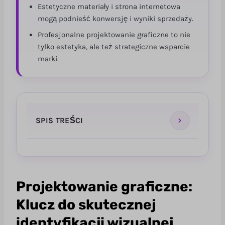
Estetyczne materiały i strona internetowa
mogą podnieść konwersję i wyniki sprzedaży.
Profesjonalne projektowanie graficzne to nie
tylko estetyka, ale też strategiczne wsparcie
marki.
SPIS TREŚCI
Projektowanie graficzne: Klucz do
skutecznej identyfikacji wizualnej Twojej
marki
Projektowanie graficzne:
Jak Projektowanie Graficzne Pomaga Twojej
Klucz do skutecznej
Marce Wyróżnić Się na Rynku?
identyfikacji wizualnej