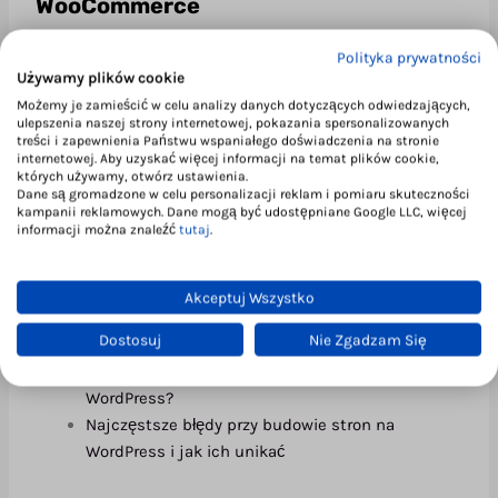
WooCommerce
Jeśli planujesz sprzedaż produktów lub usług online,
Polityka prywatności
Używamy plików cookie
WooCommerce jest idealnym rozwiązaniem dla Ciebie.
Jest to wtyczka do WordPressa, która przekształca
Możemy je zamieścić w celu analizy danych dotyczących odwiedzających,
ulepszenia naszej strony internetowej, pokazania spersonalizowanych
Twoją stronę w pełnoprawny sklep internetowy.
treści i zapewnienia Państwu wspaniałego doświadczenia na stronie
WooCommerce oferuje szeroką gamę funkcji, w tym
internetowej. Aby uzyskać więcej informacji na temat plików cookie,
których używamy, otwórz ustawienia.
zarządzanie produktami, systemy płatności, integrację z
Dane są gromadzone w celu personalizacji reklam i pomiaru skuteczności
usługami kurierskimi, a także zaawansowane
kampanii reklamowych. Dane mogą być udostępniane Google LLC, więcej
informacji można znaleźć
tutaj
.
raportowanie.
Sprawdź także:
Akceptuj Wszystko
Dostosuj
Nie Zgadzam Się
Dlaczego warto zbudować stronę na WordPress?
Jak zbudować efektywny sklep internetowy na
WordPress?
Najczęstsze błędy przy budowie stron na
WordPress i jak ich unikać