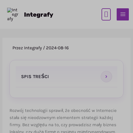
Przejdź
do
Integrafy
treści
Przez
Integrafy
/
2024-08-16
SPIS TREŚCI
Czym jest WordPress?
Rozwój technologii sprawił, że obecność w Internecie
Dlaczego WordPress?
stała się nieodzownym elementem strategii każdej
Budowanie sklepu na WordPress –
firmy. Bez względu na to, czy prowadzisz mały biznes
WooCommerce
lokalny, czy dużą firmę o zasięgu międzynarodowym,